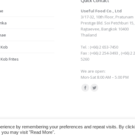
Quick Contact
ae
Useful Food Co., Ltd
3/17-32, 10th Floor, Pratunam
rika
Prestige Bld. Soi Petchburi 15,
Rajtaevee, Bangkok 10400
nae
Thailand
 Kob
Tel. : (+66) 2 653-7450
Fax : (+66) 2 254-3493 , (+66) 2 
Kob Frites
5260
We are open:
Mon-Sat 8.00 AM – 5.00 PM
Find us on:
Facebook
Twitter
page
page
opens
opens
in
in
new
new
 reserved. Tel : (+66) 2 653-7450 , Fax : (662) 254-3493 , (662) 254-5260, E-mail : export@us
erience by remembering your preferences and repeat visits. By click
window
window
, you may visit "Read More".