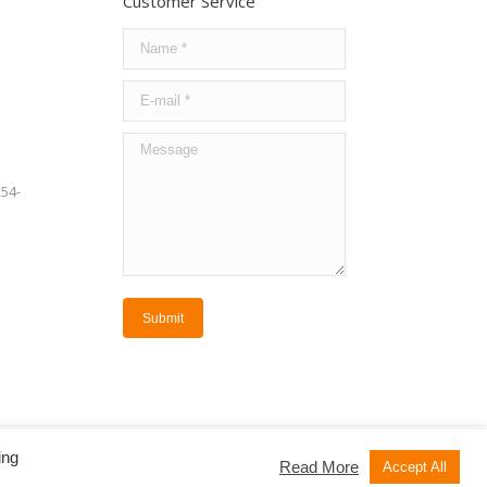
Customer Service
Name *
E-mail *
Message
254-
Submit
efulfood.co.th
ing
Read More
Designed by
Giant-Point.com
Accept All