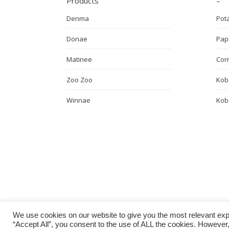
Products
–
Denma
Pot
Donae
Pap
Matinee
Cor
Zoo Zoo
Kob
Winnae
Kob 
© 2014 by Useful Food Co., Ltd.. All rights
We use cookies on our website to give you the most relevant exp
“Accept All”, you consent to the use of ALL the cookies. However
(Privacy Policy)